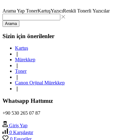
Arama Yap
Toner
Kartuş
Yazıcı
Renkli Tonerli Yazıcılar
Arama
Sizin için önerilenler
Kartuş
❘
Mürekkep
❘
Toner
❘
Canon Orjinal Mürekkep
❘
Whatsapp Hattımız
+90 530 265 07 87
Giriş Yap
0
Karşılaştır
0
Favoriler