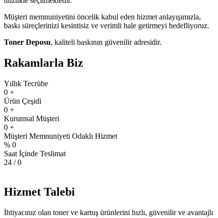
titizlikle seçilmektedir.
Müşteri memnuniyetini öncelik kabul eden hizmet anlayışımızla,
baskı süreçlerinizi kesintisiz ve verimli hale getirmeyi hedefliyoruz.
Toner Deposu
, kaliteli baskının güvenilir adresidir.
Rakamlarla Biz
Yıllık Tecrübe
0
+
Ürün Çeşidi
0
+
Kurumsal Müşteri
0
+
Müşteri Memnuniyeti Odaklı Hizmet
%
0
Saat İçinde Teslimat
24 /
0
Hizmet Talebi
İhtiyacınız olan toner ve kartuş ürünlerini hızlı, güvenilir ve avantajlı