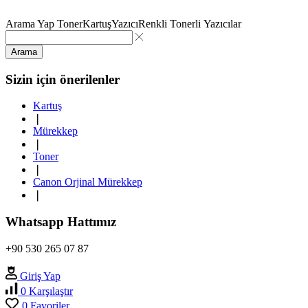
Arama Yap
Toner
Kartuş
Yazıcı
Renkli Tonerli Yazıcılar
Arama
Sizin için önerilenler
Kartuş
❘
Mürekkep
❘
Toner
❘
Canon Orjinal Mürekkep
❘
Whatsapp Hattımız
+90 530 265 07 87
Giriş Yap
0
Karşılaştır
0
Favoriler