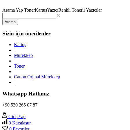
Arama Yap
Toner
Kartuş
Yazıcı
Renkli Tonerli Yazıcılar
Arama
Sizin için önerilenler
Kartuş
❘
Mürekkep
❘
Toner
❘
Canon Orjinal Mürekkep
❘
Whatsapp Hattımız
+90 530 265 07 87
Giriş Yap
0
Karşılaştır
0
Favoriler