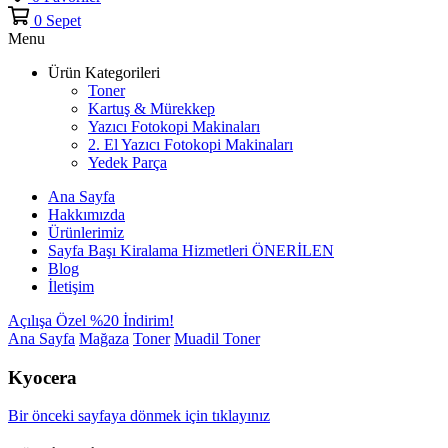
0
Sepet
Menu
Ürün Kategorileri
Toner
Kartuş & Mürekkep
Yazıcı Fotokopi Makinaları
2. El Yazıcı Fotokopi Makinaları
Yedek Parça
Ana Sayfa
Hakkımızda
Ürünlerimiz
Sayfa Başı Kiralama Hizmetleri
ÖNERİLEN
Blog
İletişim
Açılışa Özel %20 İndirim!
Ana Sayfa
Mağaza
Toner
Muadil Toner
Kyocera
Bir önceki sayfaya dönmek için tıklayınız