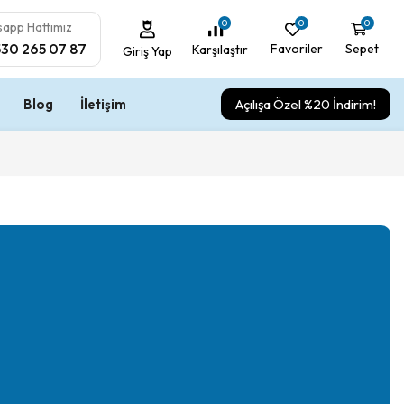
0
0
0
app Hattımız
530 265 07 87
Favoriler
Sepet
Karşılaştır
Giriş Yap
Blog
İletişim
Açılışa Özel %20 İndirim!