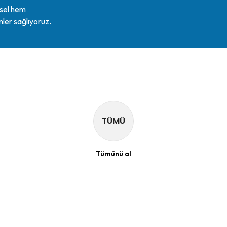
ysel hem
mler sağlıyoruz.
TÜMÜ
Tümünü al