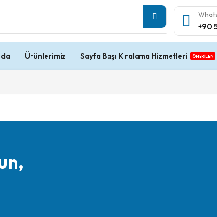
Whats
+90 
zda
Ürünlerimiz
Sayfa Başı Kiralama Hizmetleri
ÖNERİLEN
un,