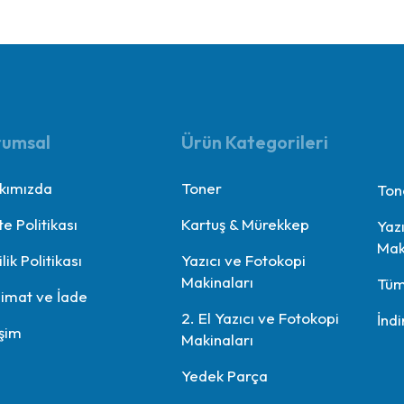
rumsal
Ürün Kategorileri
kımızda
Toner
Ton
te Politikası
Kartuş & Mürekkep
Yaz
Mak
ilik Politikası
Yazıcı ve Fotokopi
Makinaları
Tüm
limat ve İade
2. El Yazıcı ve Fotokopi
İndi
işim
Makinaları
Yedek Parça