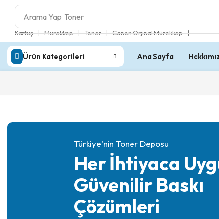
Arama Yap
Toner
❘
❘
❘
❘
Kartuş
Mürekkep
Toner
Canon Orjinal Mürekkep
Ürün Kategorileri
Ana Sayfa
Hakkımı
Türkiye'nin Toner Deposu
Her İhtiyaca Uyg
Güvenilir Baskı
Çözümleri