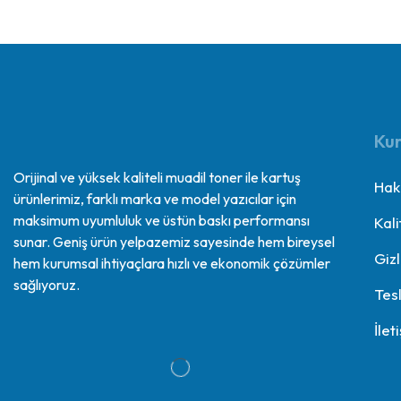
Ku
Orijinal ve yüksek kaliteli muadil toner ile kartuş
Hak
ürünlerimiz, farklı marka ve model yazıcılar için
maksimum uyumluluk ve üstün baskı performansı
Kali
sunar. Geniş ürün yelpazemiz sayesinde hem bireysel
Gizl
hem kurumsal ihtiyaçlara hızlı ve ekonomik çözümler
sağlıyoruz.
Tes
İlet