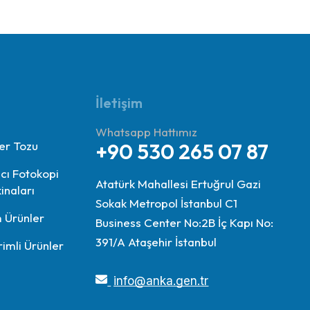
İletişim
Whatsapp Hattımız
er Tozu
+90 530 265 07 87
ıcı Fotokopi
Atatürk Mahallesi Ertuğrul Gazi
inaları
Sokak Metropol İstanbul C1
 Ürünler
Business Center No:2B İç Kapı No:
391/A Ataşehir İstanbul
rimli Ürünler
info@anka.gen.tr