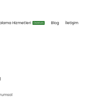
ralama Hizmetleri
Blog
İletişim
ÖNERİLEN
ı
urumsal