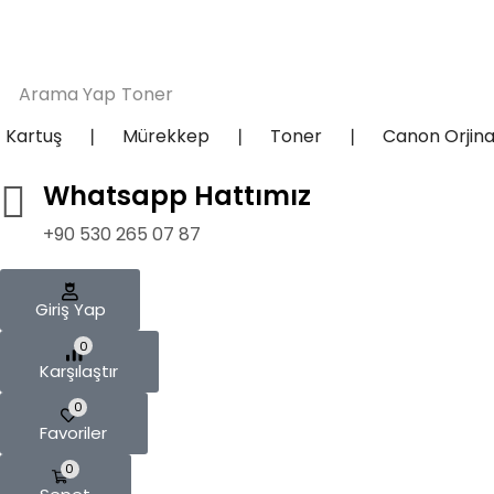
Arama Yap
Toner
Kartuş
❘
Mürekkep
❘
Toner
❘
Canon Orjin
Whatsapp Hattımız
+90 530 265 07 87
Giriş Yap
0
Karşılaştır
0
Favoriler
0