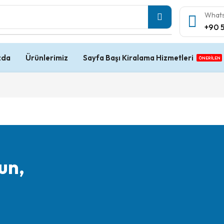
Whats
+90 
zda
Ürünlerimiz
Sayfa Başı Kiralama Hizmetleri
ÖNERİLEN
un,