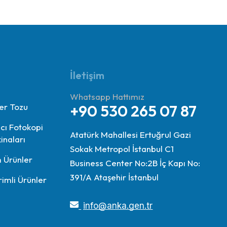
İletişim
Whatsapp Hattımız
er Tozu
+90 530 265 07 87
ıcı Fotokopi
Atatürk Mahallesi Ertuğrul Gazi
inaları
Sokak Metropol İstanbul C1
 Ürünler
Business Center No:2B İç Kapı No:
391/A Ataşehir İstanbul
rimli Ürünler
info@anka.gen.tr