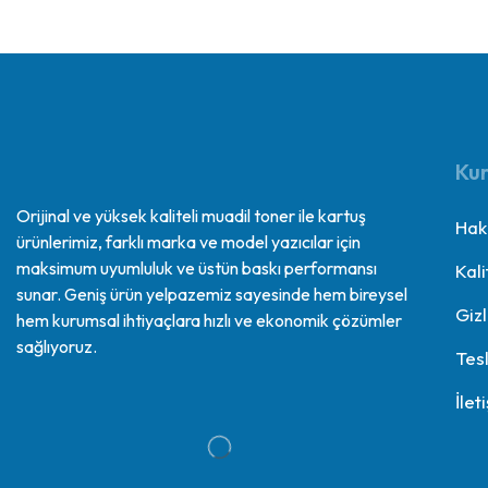
Ku
Orijinal ve yüksek kaliteli muadil toner ile kartuş
Hak
ürünlerimiz, farklı marka ve model yazıcılar için
maksimum uyumluluk ve üstün baskı performansı
Kali
sunar. Geniş ürün yelpazemiz sayesinde hem bireysel
Gizl
hem kurumsal ihtiyaçlara hızlı ve ekonomik çözümler
sağlıyoruz.
Tes
İlet