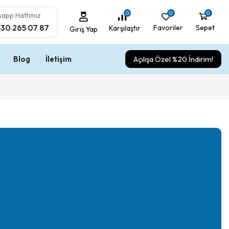
0
0
0
app Hattımız
530 265 07 87
Favoriler
Sepet
Karşılaştır
Giriş Yap
Blog
İletişim
Açılışa Özel %20 İndirim!