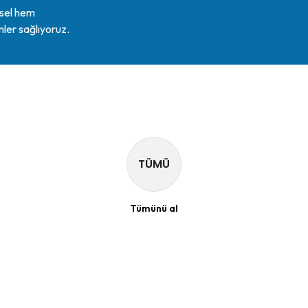
ysel hem
mler sağlıyoruz.
TÜMÜ
Tümünü al