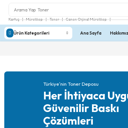
Arama Yap
Toner
❘
❘
❘
❘
Kartuş
Mürekkep
Toner
Canon Orjinal Mürekkep
Ürün Kategorileri
Ana Sayfa
Hakkımı
Türkiye'nin Toner Deposu
Her İhtiyaca Uyg
Güvenilir Baskı
Çözümleri