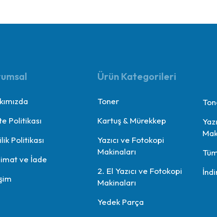
rumsal
Ürün Kategorileri
kımızda
Toner
Ton
te Politikası
Kartuş & Mürekkep
Yaz
Mak
ilik Politikası
Yazıcı ve Fotokopi
Makinaları
Tüm
limat ve İade
2. El Yazıcı ve Fotokopi
İndi
işim
Makinaları
Yedek Parça