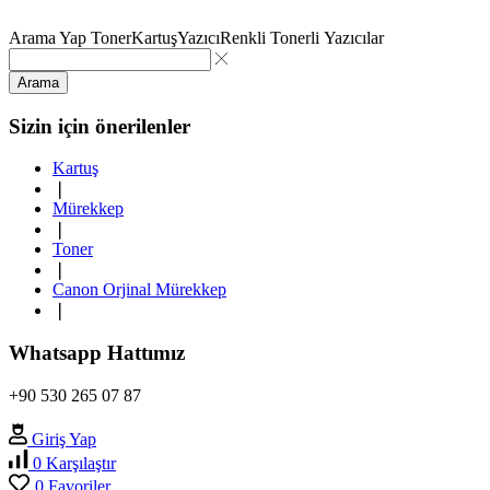
Arama Yap
Toner
Kartuş
Yazıcı
Renkli Tonerli Yazıcılar
Arama
Sizin için önerilenler
Kartuş
❘
Mürekkep
❘
Toner
❘
Canon Orjinal Mürekkep
❘
Whatsapp Hattımız
+90 530 265 07 87
Giriş Yap
0
Karşılaştır
0
Favoriler