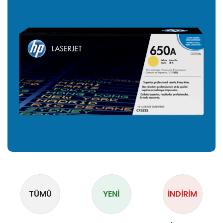
TÜMÜ
YENI
İNDIRIM