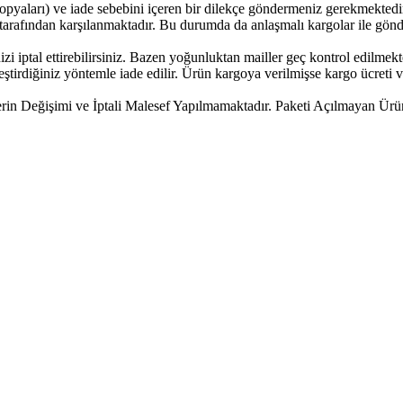
n kopyaları) ve iade sebebini içeren bir dilekçe göndermeniz gerekmektedi
z tarafından karşılanmaktadır. Bu durumda da anlaşmalı kargolar ile gönd
nizi iptal ettirebilirsiniz. Bazen yoğunluktan mailler geç kontrol edilme
irdiğiniz yöntemle iade edilir. Ürün kargoya verilmişse kargo ücreti vey
erin Değişimi ve İptali Malesef Yapılmamaktadır. Paketi Açılmayan Ür