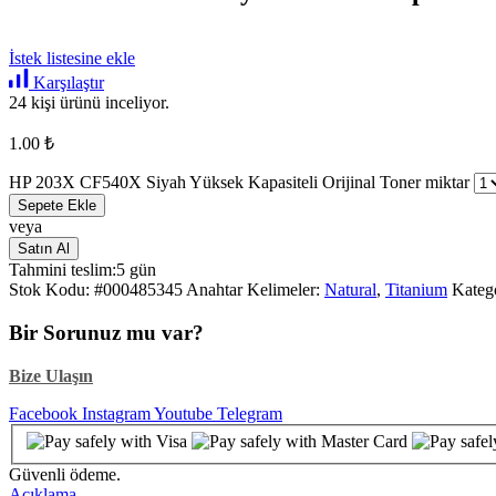
İstek listesine ekle
Karşılaştır
24 kişi ürünü inceliyor.
1.00
₺
HP 203X CF540X Siyah Yüksek Kapasiteli Orijinal Toner miktar
Sepete Ekle
veya
Satın Al
Tahmini teslim:
5 gün
Stok Kodu:
#000485345
Anahtar Kelimeler:
Natural
,
Titanium
Katego
Bir Sorunuz mu var?
Bize Ulaşın
Facebook
Instagram
Youtube
Telegram
Güvenli ödeme.
Açıklama