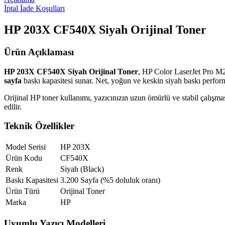
İptal İade Koşulları
HP 203X CF540X Siyah Orijinal Toner
Ürün Açıklaması
HP 203X CF540X Siyah Orijinal Toner
, HP Color LaserJet Pro M2
sayfa
baskı kapasitesi sunar. Net, yoğun ve keskin siyah baskı perform
Orijinal HP toner kullanımı, yazıcınızın uzun ömürlü ve stabil çalışmas
edilir.
Teknik Özellikler
Model Serisi
HP 203X
Ürün Kodu
CF540X
Renk
Siyah (Black)
Baskı Kapasitesi
3.200 Sayfa (%5 doluluk oranı)
Ürün Türü
Orijinal Toner
Marka
HP
Uyumlu Yazıcı Modelleri