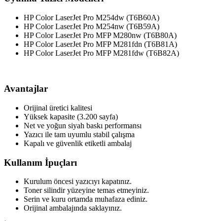
HP Color LaserJet Pro M254dw (T6B60A)
HP Color LaserJet Pro M254nw (T6B59A)
HP Color LaserJet Pro MFP M280nw (T6B80A)
HP Color LaserJet Pro MFP M281fdn (T6B81A)
HP Color LaserJet Pro MFP M281fdw (T6B82A)
Avantajlar
Orijinal üretici kalitesi
Yüksek kapasite (3.200 sayfa)
Net ve yoğun siyah baskı performansı
Yazıcı ile tam uyumlu stabil çalışma
Kapalı ve güvenlik etiketli ambalaj
Kullanım İpuçları
Kurulum öncesi yazıcıyı kapatınız.
Toner silindir yüzeyine temas etmeyiniz.
Serin ve kuru ortamda muhafaza ediniz.
Orijinal ambalajında saklayınız.