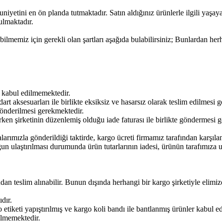
niyetini en ön planda tutmaktadır. Satın aldığınız ürünlerle ilgili yaşay
ulmaktadır.
ebilmemiz için gerekli olan şartları aşağıda bulabilirsiniz; Bunlardan h
 kabul edilmemektedir.
dart aksesuarları ile birlikte eksiksiz ve hasarsız olarak teslim edilmesi 
gönderilmesi gerekmektedir.
derken şirketinin düzenlemiş olduğu iade faturası ile birlikte göndermesi 
alarımızla gönderildiği taktirde, kargo ücreti firmamız tarafından karşıl
n ulaştırılması durumunda ürün tutarlarının iadesi, ürünün tarafımıza ul
an teslim alınabilir. Bunun dışında herhangi bir kargo şirketiyle elimiz
ıdır.
etiketi yapıştırılmış ve kargo koli bandı ile bantlanmış ürünler kabul edi
ilmemektedir.