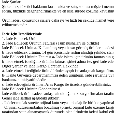
İade Şartları
Şirketimiz, tüketici haklarını korumakta ve satış sonrası müşteri memnu
sorun, titizlikle değerlendirilmekte ve en kısa sürede çözüme kavuştur
Ürün iadesi konusunda sizlere daha iyi ve hızlı bir şekilde hizmet ver
edilmemektedir.
İade İçin İstediklerimiz
1. İade Edilecek Ürün
2. İade Edilecek Ürünün Faturası (Tüm nüshaları ile birlikte)
İade Edilecek Ürün a- Kullanılmış veya hasar görmüş ürünlerin iadesi
b- İade edilecek ürünün, 14 gün içerisinde teslim alındığı şekilde, stan
İade Edilecek Ürünün Faturası a- İade işlemi için ürünün faturasının 
b- İade etmek istediğiniz ürünün faturası şirket adına ise, geri iade e
Diğer Şartlar ve İade Kargo Ücretleri Hakkında
a- İade etmek istediğiniz ürün / ürünler ayıplı ise anlaşmalı kargo firm
b- Kalite Güvence departmanımıza gelen ürünlerin, iade şartlarına uygu
bankanızın inisiyatifindedir.
c- İade edeceğiniz ürünleri Aras Kargo ile ücretsiz gönderebilirsiniz.
İade Edilecek Ürünün Gönderilmesi
İade edilecek ürün sadece anlaşmalı olduğumuz kargo firmaları tarafınd
Genel iade şartları aşağıdaki gibidir;
- İadeler mutlak surette orijinal kutu veya ambalajı ile birlikte yapılmal
- Orijinal kutusu/ambalajı bozulmuş (örnek: orijinal kutu üzerine kargo 
tarafından satın alınamayacak durumda olan ürünlerin iadesi kabul ed