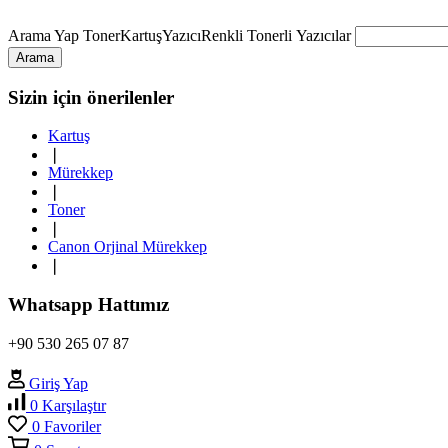
Arama Yap
Toner
Kartuş
Yazıcı
Renkli Tonerli Yazıcılar
Arama
Sizin için önerilenler
Kartuş
❘
Mürekkep
❘
Toner
❘
Canon Orjinal Mürekkep
❘
Whatsapp Hattımız
+90 530 265 07 87
Giriş Yap
0
Karşılaştır
0
Favoriler