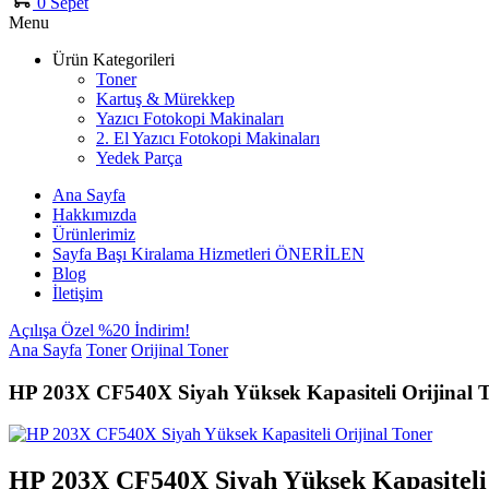
0
Sepet
Menu
Ürün Kategorileri
Toner
Kartuş & Mürekkep
Yazıcı Fotokopi Makinaları
2. El Yazıcı Fotokopi Makinaları
Yedek Parça
Ana Sayfa
Hakkımızda
Ürünlerimiz
Sayfa Başı Kiralama Hizmetleri
ÖNERİLEN
Blog
İletişim
Açılışa Özel %20 İndirim!
Ana Sayfa
Toner
Orijinal Toner
HP 203X CF540X Siyah Yüksek Kapasiteli Orijinal 
HP 203X CF540X Siyah Yüksek Kapasiteli 